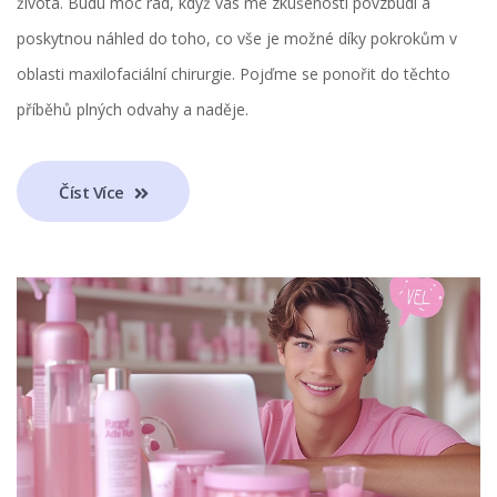
života. Budu moc rád, když vás mé zkušenosti povzbudí a
poskytnou náhled do toho, co vše je možné díky pokrokům v
oblasti maxilofaciální chirurgie. Pojďme se ponořit do těchto
příběhů plných odvahy a naděje.
Číst Více