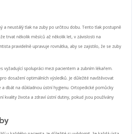
ný a neustálý tlak na zuby po určitou dobu. Tento tlak postupně
 trvat několik měsíců až několik let, v závislosti na
ista pravidelně upravuje rovnátka, aby se zajistilo, že se zuby
s vyžadující spolupráci mezi pacientem a zubním lékařem.
pro dosažení optimálních výsledků. Je důležité navštěvovat
ce a dbát na důkladnou ústní hygienu. Ortopedické pomůcky
kvality života a zdraví ústní dutiny, pokud jsou používány
čby
 liší u každého pacienta. Je důležité si uvědomit, že každá ústa