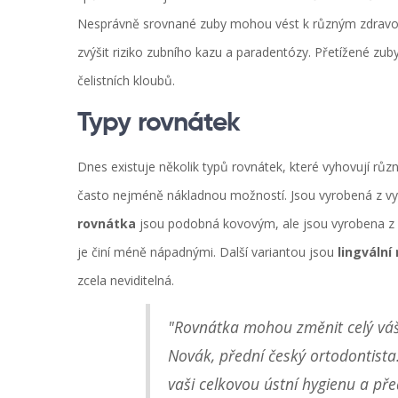
Nesprávně srovnané zuby mohou vést k různým zdravot
zvýšit riziko zubního kazu a paradentózy. Přetížené zu
čelistních kloubů.
Typy rovnátek
Dnes existuje několik typů rovnátek, které vyhovují r
často nejméně nákladnou možností. Jsou vyrobená z vyso
rovnátka
jsou podobná kovovým, ale jsou vyrobena z m
je činí méně nápadnými. Další variantou jsou
lingvální
zcela neviditelná.
"Rovnátka mohou změnit celý váš 
Novák, přední český ortodontist
vaši celkovou ústní hygienu a 