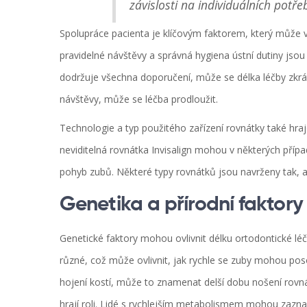
závislosti na individuálních potř
Spolupráce pacienta je klíčovým faktorem, který může v
pravidelné návštěvy a správná hygiena ústní dutiny jsou
dodržuje všechna doporučení, může se délka léčby zkr
návštěvy, může se léčba prodloužit.
Technologie a typ použitého zařízení rovnátky také hraj
neviditelná rovnátka Invisalign mohou v některých případ
pohyb zubů. Některé typy rovnátků jsou navrženy tak, ab
Genetika a přírodní faktory
Genetické faktory mohou ovlivnit délku ortodontické léč
různé, což může ovlivnit, jak rychle se zuby mohou po
hojení kostí, může to znamenat delší dobu nošení rovná
hrají roli. Lidé s rychlejším metabolismem mohou zazn