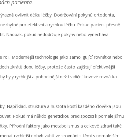
ebách pacienta.
ýrazně ovlivnit délku léčby. Dodržování pokynů ortodonta,
 nezbytné pro efektivní a rychlou léčbu. Pokud pacient přesně
átit. Naopak, pokud nedodržuje pokyny nebo vynechává
e roli. Modernější technologie jako samoligující rovnátka nebo
ech zkrátit dobu léčby, protože často zajišťují efektivnější
y byly rychlejší a pohodlnější než tradiční kovové rovnátka.
by. Například, struktura a hustota kostí každého člověka jsou
souvat. Pokud má někdo genetickou predispozici k pomalejšímu
tky. Přírodní faktory jako metabolismus a celkové zdraví také
amenat rychlejší pohyb zubů ve srovnání s těmi s pomalejším