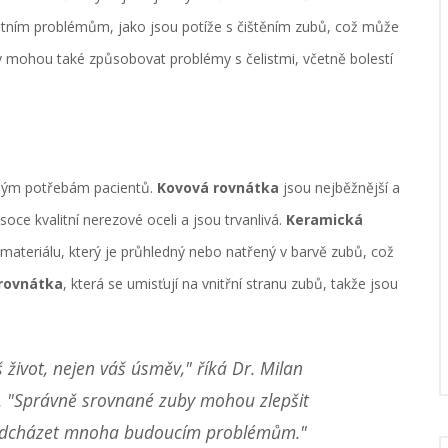
ním problémům, jako jsou potíže s čištěním zubů, což může
by mohou také způsobovat problémy s čelistmi, včetně bolestí
ůzným potřebám pacientů.
Kovová rovnátka
jsou nejběžnější a
ce kvalitní nerezové oceli a jsou trvanlivá.
Keramická
ateriálu, který je průhledný nebo natřený v barvě zubů, což
 rovnátka
, která se umisťují na vnitřní stranu zubů, takže jsou
život, nejen váš úsměv," říká Dr. Milan
a. "Správně srovnané zuby mohou zlepšit
předcházet mnoha budoucím problémům."