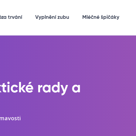
óza trvání
Vyplnění zubu
Mléčné špičáky
tické rady a
ímavosti