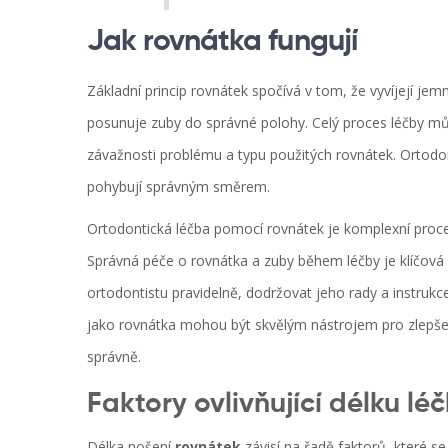
Jak rovnátka fungují
Základní princip rovnátek spočívá v tom, že vyvíjejí jem
posunuje zuby do správné polohy. Celý proces léčby může
závažnosti problému a typu použitých rovnátek. Ortodont
pohybují správným směrem.
Ortodontická léčba pomocí rovnátek je komplexní proce
Správná péče o rovnátka a zuby během léčby je klíčová 
ortodontistu pravidelně, dodržovat jeho rady a instruk
jako rovnátka mohou být skvělým nástrojem pro zlepšení 
správně.
Faktory ovlivňující délku lé
Délka nošení
rovnátek
závisí na řadě faktorů, které se