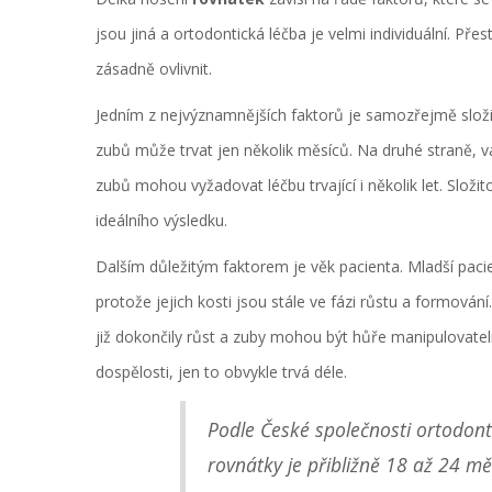
jsou jiná a ortodontická léčba je velmi individuální. Př
zásadně ovlivnit.
Jedním z nejvýznamnějších faktorů je samozřejmě složi
zubů může trvat jen několik měsíců. Na druhé straně, v
zubů mohou vyžadovat léčbu trvající i několik let. Složi
ideálního výsledku.
Dalším důležitým faktorem je věk pacienta. Mladší pacien
protože jejich kosti jsou stále ve fázi růstu a formován
již dokončily růst a zuby mohou být hůře manipulovate
dospělosti, jen to obvykle trvá déle.
Podle České společnosti ortodon
rovnátky je přibližně 18 až 24 měs