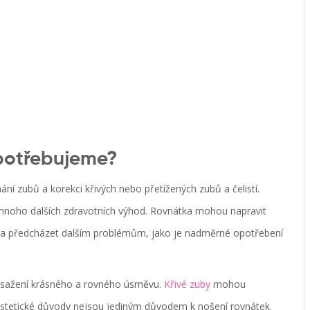
 potřebujeme?
ní zubů a korekci křivých nebo přetížených zubů a čelistí.
 mnoho dalších zdravotních výhod. Rovnátka mohou napravit
y a předcházet dalším problémům, jako je nadměrné opotřebení
 dosažení krásného a rovného úsměvu.
Křivé zuby
mohou
estetické důvody nejsou jediným důvodem k nošení rovnátek.