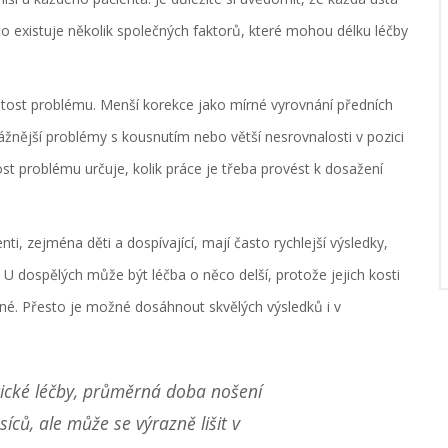
esto existuje několik společných faktorů, které mohou délku léčby
tost problému. Menší korekce jako mírné vyrovnání předních
ážnější problémy s kousnutím nebo větší nesrovnalosti v pozici
tost problému určuje, kolik práce je třeba provést k dosažení
ti, zejména děti a dospívající, mají často rychlejší výsledky,
í. U dospělých může být léčba o něco delší, protože jejich kosti
lné. Přesto je možné dosáhnout skvělých výsledků i v
tické léčby, průměrná doba nošení
íců, ale může se výrazně lišit v