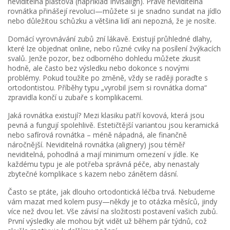
neviditelná plastová (například Invisalign). Právě neviditelná
rovnátka přinášejí revoluci—můžete si je snadno sundat na jídlo
nebo důležitou schůzku a většina lidí ani nepozná, že je nosíte.
Domácí vyrovnávání zubů zní lákavě. Existují průhledné dlahy,
které lze objednat online, nebo různé cviky na posílení žvýkacích
svalů. Jenže pozor, bez odborného dohledu můžete zkusit
hodně, ale často bez výsledku nebo dokonce s novými
problémy. Pokud toužíte po změně, vždy se raději poraďte s
ortodontistou. Příběhy typu „vyrobil jsem si rovnátka doma“
zpravidla končí u zubaře s komplikacemi.
Jaká rovnátka existují? Mezi klasiku patří kovová, která jsou
pevná a fungují spolehlivě. Estetičtější variantou jsou keramická
nebo safírová rovnátka – méně nápadná, ale finančně
náročnější. Neviditelná rovnátka (alignery) jsou téměř
neviditelná, pohodlná a mají minimum omezení v jídle. Ke
každému typu je ale potřeba správná péče, aby nenastaly
zbytečné komplikace s kazem nebo zánětem dásní.
Často se ptáte, jak dlouho ortodontická léčba trvá. Nebudeme
vám mazat med kolem pusy—někdy je to otázka měsíců, jindy
více než dvou let. Vše závisí na složitosti postavení vašich zubů.
První výsledky ale mohou být vidět už během pár týdnů, což