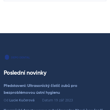
Poslední novinky
Představení: Ultrasonický čistič zubů pro
bezproblémovou ústní hygienu
Od
Lucie Kučerová
Datum
19 zář 2023