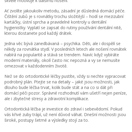
skvěle motivuje k dalšímu nošení.
Ať zvolíte jakoukoliv metodu, zásadní je důsledná domácí péče.
Čištění zubů je s rovnátky trochu složitější – hodí se mezizubní
kartáčky, ústní sprcha a pravidelné kontroly u dentální
hygienistky. Vyplatí se zapsat do rutiny používání dentální nitě,
kterou dostanete pod každý drátek.
Jedna věc bývá zanedbávaná – psychika. Děti, ale i dospělí se
někdy za rovnátka stydí. V posledních letech ale nošení rovnátek
nabírá na popularitě a stává se trendem. Navíc když vybíráte
moderní materiály, okolí často nic nepozná a vy se nemusíte
omezovat v každodenním životě.
Než se do ortodontické léčby pustíte, vždy si nechte vypracovat
podrobný plán. Ptejte se na detaily – jaké jsou možnosti, jak
dlouho bude léčba trvat, kolik bude stát a na co si dát při
domácí péči pozor. Správné rozhodnutí vám ušetří nejen peníze,
ale i zbytečné stresy a zdravotní komplikace.
Ortodontická léčba je investice do zdraví i sebevědomí. Pokud
vás křivé zuby trápí, už není důvod váhat. Dnešní možnosti jsou
široké, postupy šetrné a výsledky stojí za to.