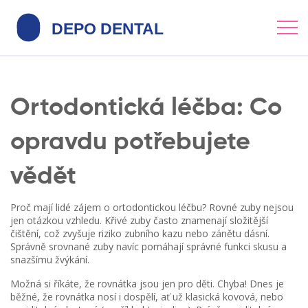
Ortodontická léčba: Co
opravdu potřebujete
vědět
Proč mají lidé zájem o ortodontickou léčbu? Rovné zuby nejsou
jen otázkou vzhledu. Křivé zuby často znamenají složitější
čištění, což zvyšuje riziko zubního kazu nebo zánětu dásní.
Správně srovnané zuby navíc pomáhají správné funkci skusu a
snazšímu žvýkání.
Možná si říkáte, že rovnátka jsou jen pro děti. Chyba! Dnes je
běžné, že rovnátka nosí i dospělí, ať už klasická kovová, nebo