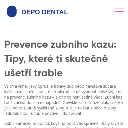
Prevence zubního kazu:
Tipy, které ti skutečně
ušetří trable
Všichni víme, jaký opruz je bolavý zub nebo návštěva zubaře
kvůli kazu. Jenže spoustě problémů se dá vyhnout, když víš, jak
na prevenci zubního kazu – a ono to není žádná věda. Zubní kaz
totiž začíná docela nenápadně. Obvykle za to může plak, cukry v
jídle nebo špatně vyčištěné zuby. Klíč je udělat z péče o zuby
jednoduchou rutinu a poctivě ji dodržovat.
Zubní kartáček tě podrží, když ho používáš správně. Zuby si čistě