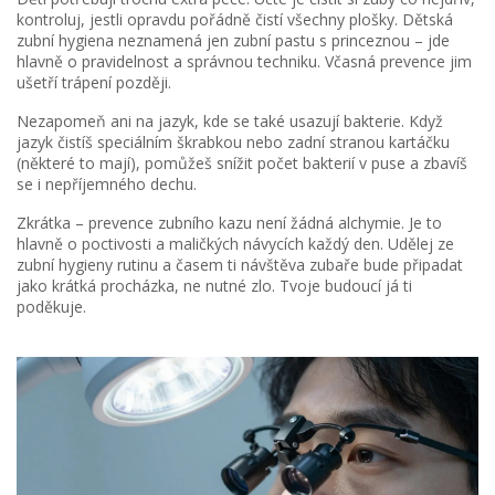
kontroluj, jestli opravdu pořádně čistí všechny plošky. Dětská
zubní hygiena neznamená jen zubní pastu s princeznou – jde
hlavně o pravidelnost a správnou techniku. Včasná prevence jim
ušetří trápení později.
Nezapomeň ani na jazyk, kde se také usazují bakterie. Když
jazyk čistíš speciálním škrabkou nebo zadní stranou kartáčku
(některé to mají), pomůžeš snížit počet bakterií v puse a zbavíš
se i nepříjemného dechu.
Zkrátka – prevence zubního kazu není žádná alchymie. Je to
hlavně o poctivosti a maličkých návycích každý den. Udělej ze
zubní hygieny rutinu a časem ti návštěva zubaře bude připadat
jako krátká procházka, ne nutné zlo. Tvoje budoucí já ti
poděkuje.