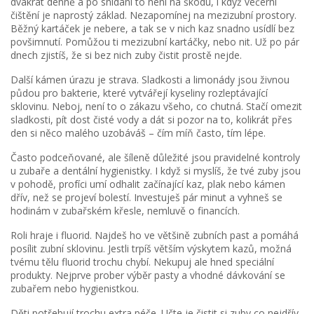
dvakrát denně a po snídani to není na škodu, i když večerní
čištění je naprostý základ. Nezapomínej na mezizubní prostory.
Běžný kartáček je nebere, a tak se v nich kaz snadno usídlí bez
povšimnutí. Pomůžou ti mezizubní kartáčky, nebo nit. Už po pár
dnech zjistíš, že si bez nich zuby čistit prostě nejde.
Další kámen úrazu je strava. Sladkosti a limonády jsou živnou
půdou pro bakterie, které vytvářejí kyseliny rozleptávající
sklovinu. Neboj, není to o zákazu všeho, co chutná. Stačí omezit
sladkosti, pít dost čisté vody a dát si pozor na to, kolikrát přes
den si něco malého uzobáváš – čím míň často, tím lépe.
Často podceňované, ale šíleně důležité jsou pravidelné kontroly
u zubaře a dentální hygienistky. I když si myslíš, že tvé zuby jsou
v pohodě, profíci umí odhalit začínající kaz, plak nebo kámen
dřív, než se projeví bolestí. Investuješ pár minut a vyhneš se
hodinám v zubařském křesle, nemluvě o financích.
Roli hraje i fluorid. Najdeš ho ve většině zubních past a pomáhá
posílit zubní sklovinu. Jestli trpíš větším výskytem kazů, možná
tvému tělu fluorid trochu chybí. Nekupuj ale hned speciální
produkty. Nejprve prober výběr pasty a vhodné dávkování se
zubařem nebo hygienistkou.
Děti potřebují trochu extra péče. Učte je čistit si zuby co nejdřív,