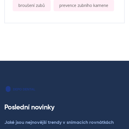
broušení zubů
prevence zubního kamene
Poslední novinky
Jaké jsou nejnovější trendy v snímacích rovnátkách