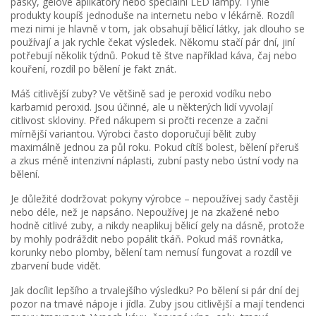
pásky, gelové aplikátory nebo speciální LED lampy. Tyhle
produkty koupíš jednoduše na internetu nebo v lékárně. Rozdíl
mezi nimi je hlavně v tom, jak obsahují bělicí látky, jak dlouho se
používají a jak rychle čekat výsledek. Někomu stačí pár dní, jiní
potřebují několik týdnů. Pokud tě štve například káva, čaj nebo
kouření, rozdíl po bělení je fakt znát.
Máš citlivější zuby? Ve většině sad je peroxid vodíku nebo
karbamid peroxid. Jsou účinné, ale u některých lidí vyvolají
citlivost skloviny. Před nákupem si pročti recenze a začni
mírnější variantou. Výrobci často doporučují bělit zuby
maximálně jednou za půl roku. Pokud cítíš bolest, bělení přeruš
a zkus méně intenzivní náplasti, zubní pasty nebo ústní vody na
bělení.
Je důležité dodržovat pokyny výrobce – nepoužívej sady častěji
nebo déle, než je napsáno. Nepoužívej je na zkažené nebo
hodně citlivé zuby, a nikdy neaplikuj bělicí gely na dásně, protože
by mohly podráždit nebo popálit tkáň. Pokud máš rovnátka,
korunky nebo plomby, bělení tam nemusí fungovat a rozdíl ve
zbarvení bude vidět.
Jak docílit lepšího a trvalejšího výsledku? Po bělení si pár dní dej
pozor na tmavé nápoje i jídla. Zuby jsou citlivější a mají tendenci