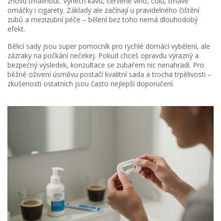
znovu tmavnout. Vynech kávu, červené víno, colu, tmavé
omáčky i cigarety. Základy ale začínají u pravidelného čištění
zubů a mezizubní péče – bělení bez toho nemá dlouhodobý
efekt.
Bělicí sady jsou super pomocník pro rychlé domácí vybělení, ale
zázraky na počkání nečekej. Pokud chceš opravdu výrazný a
bezpečný výsledek, konzultace se zubařem nic nenahradí. Pro
běžné oživení úsměvu postačí kvalitní sada a trocha trpělivosti –
zkušenosti ostatních jsou často nejlepší doporučení.