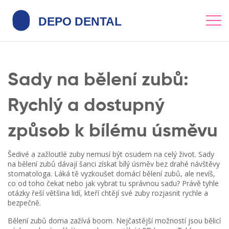
Sady na bělení zubů:
Rychlý a dostupný
způsob k bílému úsměvu
Šedivé a zažloutlé zuby nemusí být osudem na celý život. Sady
na bělení zubů dávají šanci získat bílý úsměv bez drahé návštěvy
stomatologa. Láká tě vyzkoušet domácí bělení zubů, ale nevíš,
co od toho čekat nebo jak vybrat tu správnou sadu? Právě tyhle
otázky řeší většina lidí, kteří chtějí své zuby rozjasnit rychle a
bezpečně.
Bělení zubů doma zažívá boom. Nejčastější možností jsou bělicí