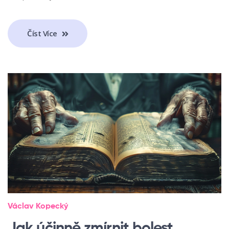
Číst Více
Václav Kopecký
Jak účinně zmírnit bolest