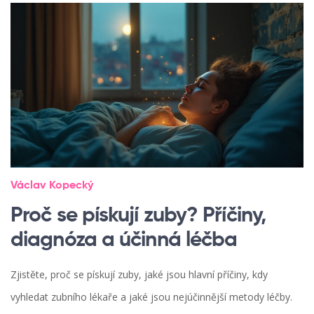
Václav Kopecký
Proč se pískují zuby? Příčiny,
diagnóza a účinná léčba
Zjistěte, proč se pískují zuby, jaké jsou hlavní příčiny, kdy
vyhledat zubního lékaře a jaké jsou nejúčinnější metody léčby.