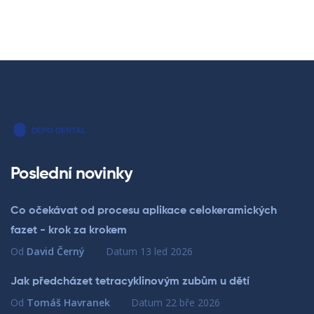
Poslední novinky
Co očekávat od procesu aplikace celokeramických
fazet - krok za krokem
Od
David Černý
Datum
13 led 2026
Jak předcházet tetracyklinovým zubům u dětí
Od
Tomáš Havranek
Datum
22 bře 2026