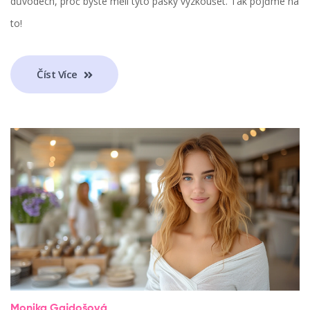
důvodech, proč byste měli tyto pásky vyzkoušet. Tak pojďme na
to!
Číst Více
Monika Gajdošová