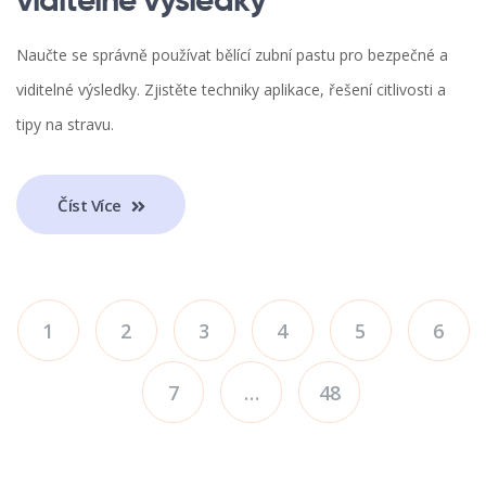
viditelné výsledky
Naučte se správně používat bělící zubní pastu pro bezpečné a
viditelné výsledky. Zjistěte techniky aplikace, řešení citlivosti a
tipy na stravu.
Číst Více
1
2
3
4
5
6
7
…
48