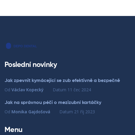
Poslední novinky
Jak zpevnit kymácející se zub efektivně a bezpečně
Od
Václav Kopecký
Datum
11 čec 2024
Jak na správnou péči o mezizubní kartáčky
Od
Monika Gajdošová
Datum
21 říj 2023
Menu