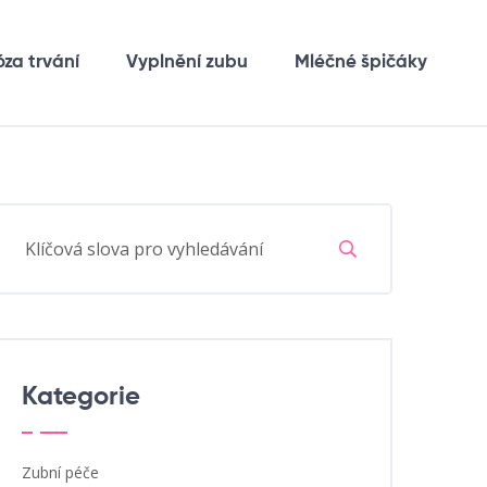
óza trvání
Vyplnění zubu
Mléčné špičáky
Kategorie
Zubní péče