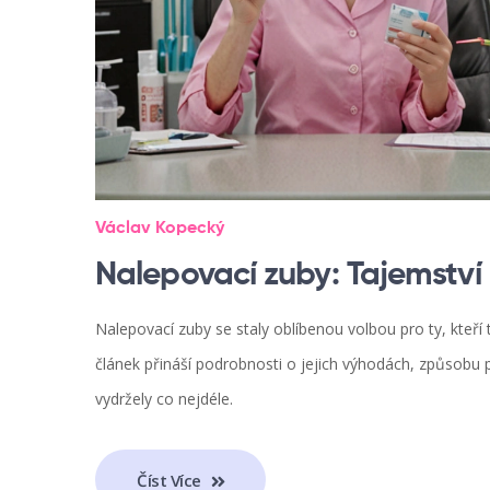
Václav Kopecký
Nalepovací zuby: Tajemstv
Nalepovací zuby se staly oblíbenou volbou pro ty, kteř
článek přináší podrobnosti o jejich výhodách, způsobu p
vydržely co nejdéle.
Číst Více