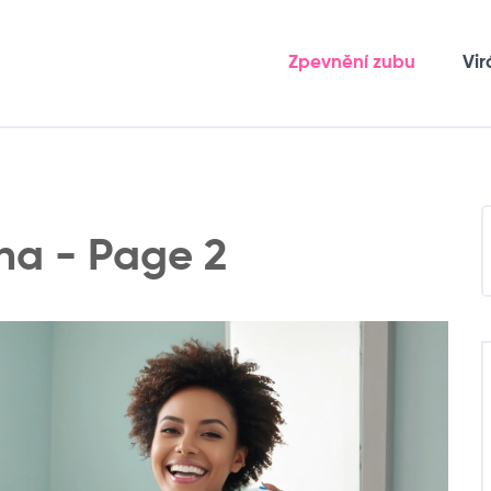
Zpevnění zubu
Vir
na - Page 2